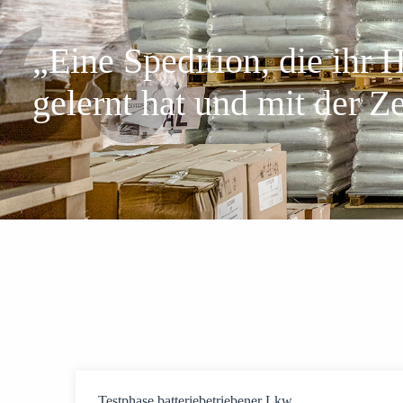
„Eine Spedition, die ihr
gelernt hat und mit der Ze
Testphase batteriebetriebener Lkw