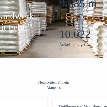
2
16.000 m
 Handwerk
Fläche
it geht.”
15.000
Artikel auf Lager
Neuigkeiten & mehr
Aktuelles
Einführung von Maßnahmen zur 